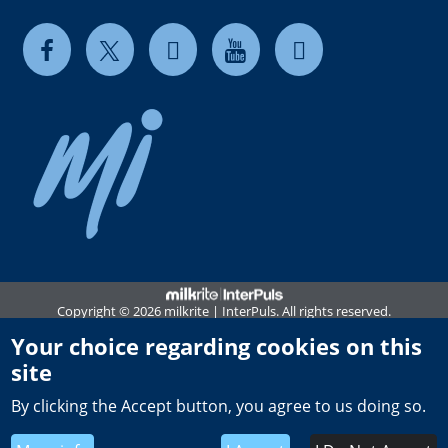
Copyright © 2026 milkrite | InterPuls. All rights reserved.
Privacy and Cookie Notice
Your choice regarding cookies on this
site
Terms of use
By clicking the Accept button, you agree to us doing so.
Terms & Conditions of Sale
UK Tax Strategy