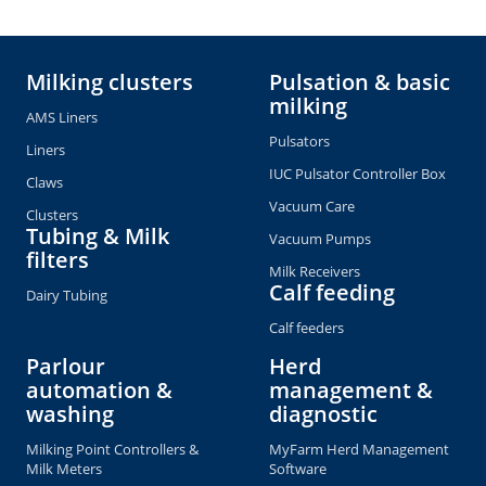
Milking clusters
Pulsation & basic
milking
AMS Liners
Pulsators
Liners
IUC Pulsator Controller Box
Claws
Vacuum Care
Clusters
Tubing & Milk
Vacuum Pumps
filters
Milk Receivers
Calf feeding
Dairy Tubing
Calf feeders
Parlour
Herd
automation &
management &
washing
diagnostic
Milking Point Controllers &
MyFarm Herd Management
Milk Meters
Software