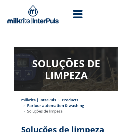
Skip to main content
SOLUÇÕES DE
LIMPEZA
milkrite | InterPuls
Products
Parlour automation & washing
Soluções de limpeza
Soluções de limpeza