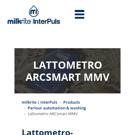
Skip to main content
LATTOMETRO
ARCSMART MMV
milkrite | InterPuls
Products
Parlour automation & washing
Lattometro ARCsmart MMV
Lattometro-