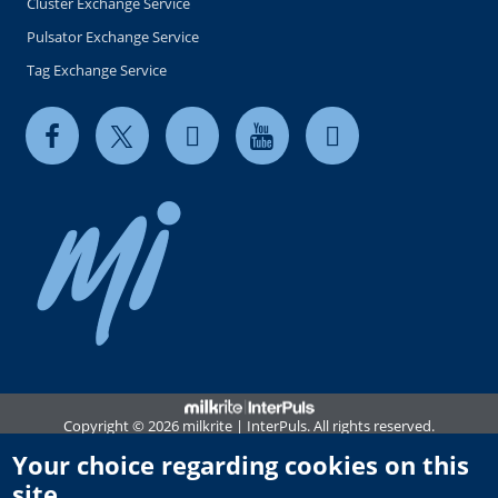
Cluster Exchange Service
Pulsator Exchange Service
Tag Exchange Service
Copyright © 2026 milkrite | InterPuls. All rights reserved.
Privacy and Cookie Notice
Your choice regarding cookies on this
site
Terms of use