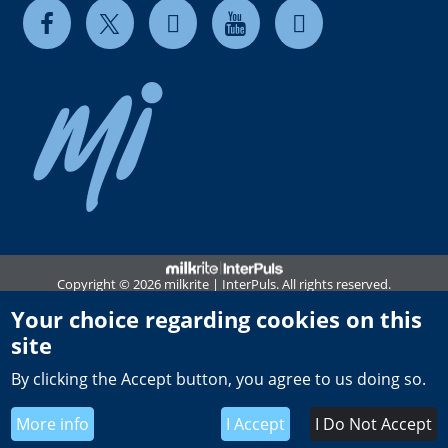
Copyright © 2026 milkrite | InterPuls. All rights reserved.
Privacy and Cookie Notice
Your choice regarding cookies on this
site
Terms of use
By clicking the Accept button, you agree to us doing so.
Terms & Conditions of Sale
UK Tax Strategy
More info
I Accept
I Do Not Accept
Global General Terms of Purchase