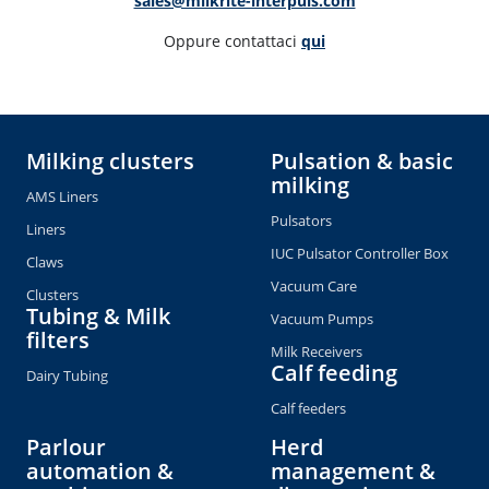
sales@milkrite-interpuls.com
Oppure contattaci 
qui
Milking clusters
Pulsation & basic
milking
AMS Liners
Pulsators
Liners
IUC Pulsator Controller Box
Claws
Vacuum Care
Clusters
Tubing & Milk
Vacuum Pumps
filters
Milk Receivers
Calf feeding
Dairy Tubing
Calf feeders
Parlour
Herd
automation &
management &