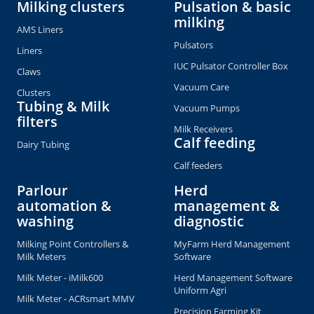
Milking clusters
Pulsation & basic
milking
AMS Liners
Pulsators
Liners
IUC Pulsator Controller Box
Claws
Vacuum Care
Clusters
Tubing & Milk
Vacuum Pumps
filters
Milk Receivers
Calf feeding
Dairy Tubing
Calf feeders
Parlour
Herd
automation &
management &
washing
diagnostic
Milking Point Controllers &
MyFarm Herd Management
Milk Meters
Software
Milk Meter - iMilk600
Herd Management Software
Uniform Agri
Milk Meter - ACRsmart MMV
Precision Farming Kit