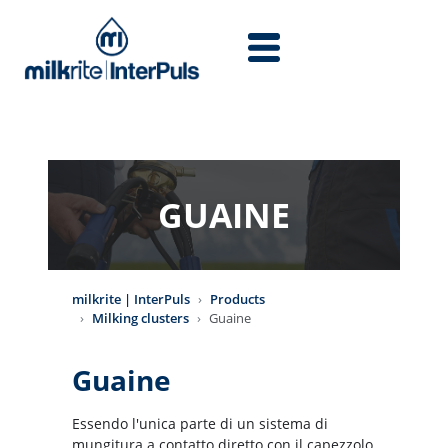
Skip to main content
GUAINE
milkrite | InterPuls
Products
Milking clusters
Guaine
Guaine
Essendo l'unica parte di un sistema di
mungitura a contatto diretto con il capezzolo,