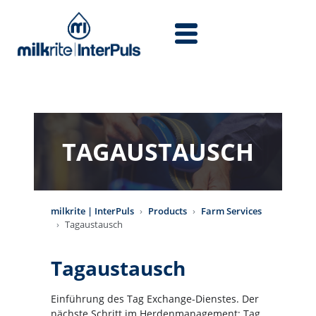
Skip to main content
TAGAUSTAUSCH
milkrite | InterPuls
Products
Farm Services
Tagaustausch
Tagaustausch
Einführung des Tag Exchange-Dienstes. Der
nächste Schritt im Herdenmanagement; Tag