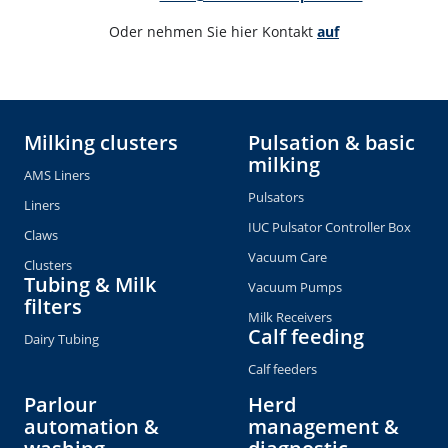
Oder nehmen Sie hier Kontakt 
auf
Milking clusters
Pulsation & basic
milking
AMS Liners
Pulsators
Liners
IUC Pulsator Controller Box
Claws
Vacuum Care
Clusters
Tubing & Milk
Vacuum Pumps
filters
Milk Receivers
Calf feeding
Dairy Tubing
Calf feeders
Parlour
Herd
automation &
management &