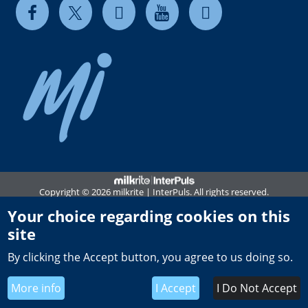
Copyright © 2026 milkrite | InterPuls. All rights reserved.
Privacy and Cookie Notice
Your choice regarding cookies on this
site
Terms of use
By clicking the Accept button, you agree to us doing so.
Terms & Conditions of Sale
UK Tax Strategy
More info
I Accept
I Do Not Accept
Global General Terms of Purchase