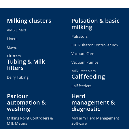
Milking clusters
Pulsation & basic
milking
AMS Liners
Pulsators
Liners
IUC Pulsator Controller Box
Claws
Vacuum Care
Clusters
Tubing & Milk
Vacuum Pumps
filters
Milk Receivers
Calf feeding
Dairy Tubing
Calf feeders
Parlour
Herd
automation &
management &
washing
diagnostic
Milking Point Controllers &
MyFarm Herd Management
Milk Meters
Software