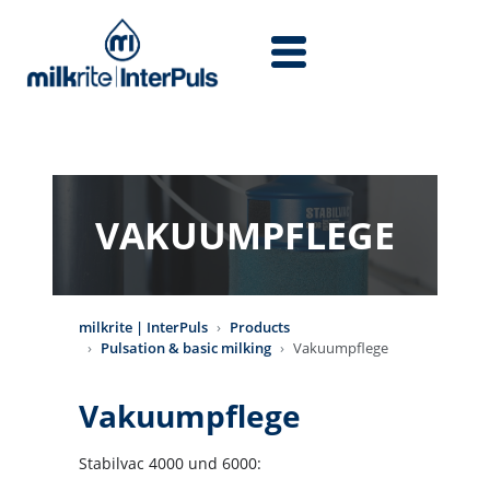
Skip to main content
VAKUUMPFLEGE
milkrite | InterPuls
Products
Pulsation & basic milking
Vakuumpflege
Vakuumpflege
Stabilvac 4000 und 6000: