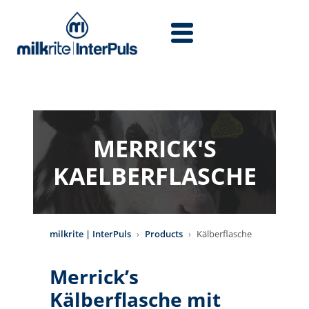
Skip to main content
MERRICK'S
KAELBERFLASCHE
milkrite | InterPuls
Products
Kälberflasche
Merrick’s
Kälberflasche mit