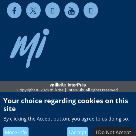
Copyright © 2026 milkrite | InterPuls. All rights reserved.
Privacy and Cookie Notice
Your choice regarding cookies on this
site
Terms of use
By clicking the Accept button, you agree to us doing so.
Terms & Conditions of Sale
UK Tax Strategy
More info
I Accept
I Do Not Accept