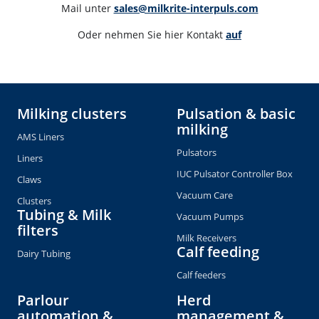
Mail unter 
sales@milkrite-interpuls.com
Oder nehmen Sie hier Kontakt 
auf
Milking clusters
Pulsation & basic
milking
AMS Liners
Pulsators
Liners
IUC Pulsator Controller Box
Claws
Vacuum Care
Clusters
Tubing & Milk
Vacuum Pumps
filters
Milk Receivers
Calf feeding
Dairy Tubing
Calf feeders
Parlour
Herd
automation &
management &