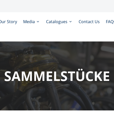
Our Story
Media
Catalogues
Contact Us
FAQ
SAMMELSTÜCKE