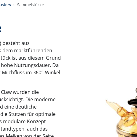
usters
Sammelstücke
e
) besteht aus
aus dem marktführenden
tück ist aus diesem Grund
r hohe Nutzungsdauer. Da
r Milchfluss im 360°-Winkel
0 Claw wurden die
cksichtigt. Die moderne
nd eine deutliche
die Stutzen für optimale
Das modulare Konzept
standtypen, auch das
s Melken von der Seite.