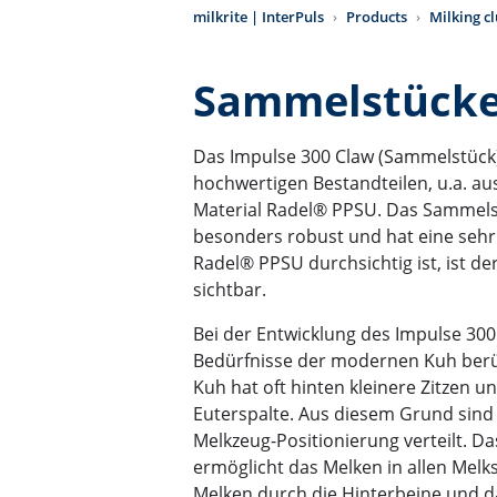
milkrite | InterPuls
Products
Milking cl
Sammelstück
Das Impulse 300 Claw (Sammelstück
hochwertigen Bestandteilen, u.a. 
Material Radel® PPSU. Das Sammels
besonders robust und hat eine seh
Radel® PPSU durchsichtig ist, ist de
sichtbar.
Bei der Entwicklung des Impulse 30
Bedürfnisse der modernen Kuh berü
Kuh hat oft hinten kleinere Zitzen u
Euterspalte. Aus diesem Grund sind 
Melkzeug-Positionierung verteilt. 
ermöglicht das Melken in allen Melk
Melken durch die Hinterbeine und da